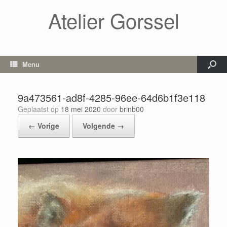
Atelier Gorssel
Menu
9a473561-ad8f-4285-96ee-64d6b1f3e118
Geplaatst op
18 mei 2020
door
brinb00
← Vorige
Volgende →