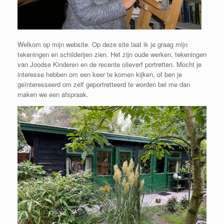
Welkom op mijn website. Op deze site laat ik je graag mijn
tekeningen en schilderijen zien. Het zijn oude werken, tekeningen
van Joodse Kinderen en de recente olieverf portretten. Mocht je
interesse hebben om een keer te komen kijken, of ben je
geïnteresseerd om zelf geportretteerd te worden bel me dan
maken we een afspraak.