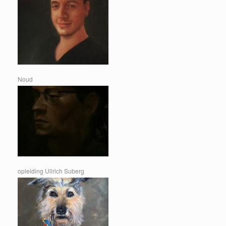
Noud
opleiding Ullrich Suberg