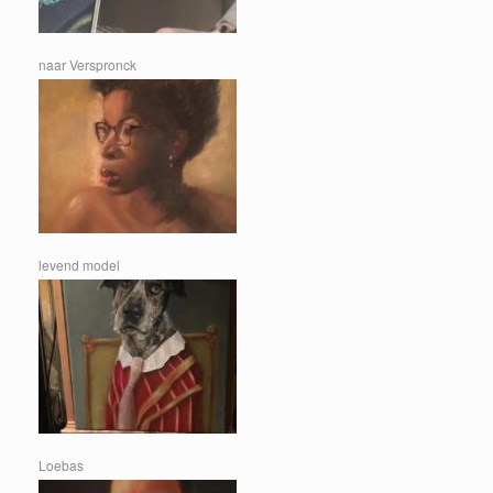
naar Verspronck
levend model
Loebas