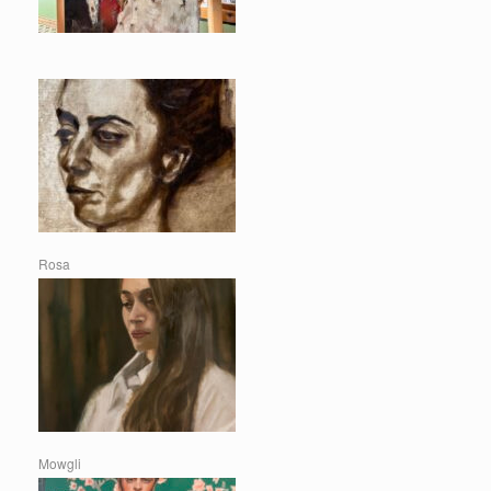
Rosa
Mowgli