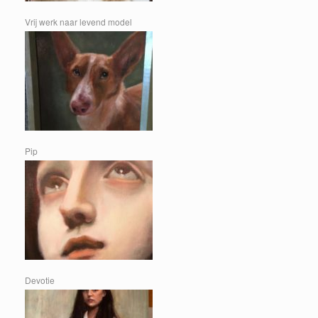
Vrij werk naar levend model
Pip
Devotie