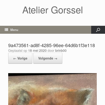
Atelier Gorssel
Menu
9a473561-ad8f-4285-96ee-64d6b1f3e118
Geplaatst op
18 mei 2020
door
brinb00
← Vorige
Volgende →