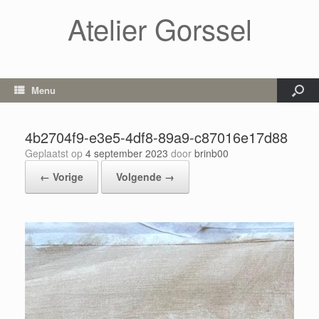
Atelier Gorssel
Menu
4b2704f9-e3e5-4df8-89a9-c87016e17d88
Geplaatst op
4 september 2023
door
brinb00
← Vorige
Volgende →