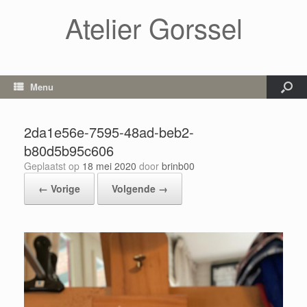
Atelier Gorssel
Menu
2da1e56e-7595-48ad-beb2-
b80d5b95c606
Geplaatst op
18 mei 2020
door
brinb00
← Vorige
Volgende →