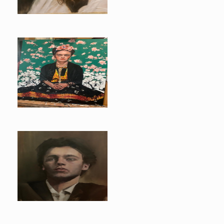
Mowgli
Frida Kahlo
Rijkman