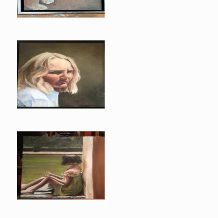
Martino
Lieske
Meisje bij Alhambra