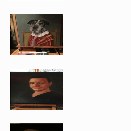
Loebas
Noud