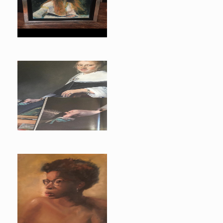
naar Waterhouse
naar Verspronck
levend model